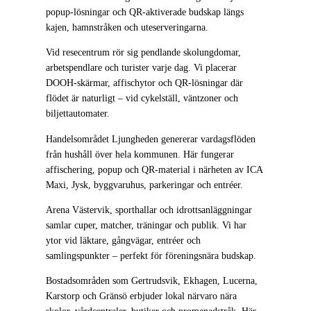
popup-lösningar och QR-aktiverade budskap längs
kajen, hamnstråken och uteserveringarna.
Vid resecentrum rör sig pendlande skolungdomar,
arbetspendlare och turister varje dag. Vi placerar
DOOH-skärmar, affischytor och QR-lösningar där
flödet är naturligt – vid cykelställ, väntzoner och
biljettautomater.
Handelsområdet Ljungheden genererar vardagsflöden
från hushåll över hela kommunen. Här fungerar
affischering, popup och QR-material i närheten av ICA
Maxi, Jysk, byggvaruhus, parkeringar och entréer.
Arena Västervik, sporthallar och idrottsanläggningar
samlar cuper, matcher, träningar och publik. Vi har
ytor vid läktare, gångvägar, entréer och
samlingspunkter – perfekt för föreningsnära budskap.
Bostadsområden som Gertrudsvik, Ekhagen, Lucerna,
Karstorp och Gränsö erbjuder lokal närvaro nära