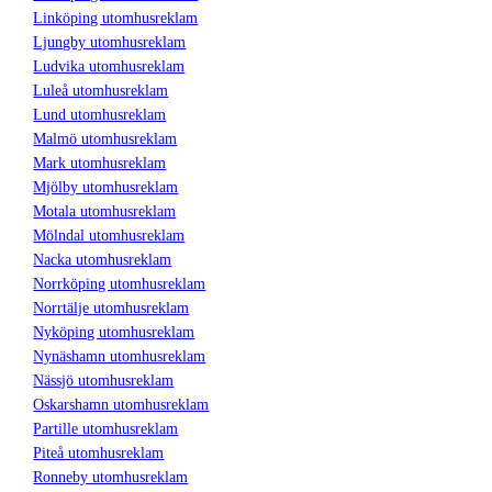
Linköping utomhusreklam
Ljungby utomhusreklam
Ludvika utomhusreklam
Luleå utomhusreklam
Lund utomhusreklam
Malmö utomhusreklam
Mark utomhusreklam
Mjölby utomhusreklam
Motala utomhusreklam
Mölndal utomhusreklam
Nacka utomhusreklam
Norrköping utomhusreklam
Norrtälje utomhusreklam
Nyköping utomhusreklam
Nynäshamn utomhusreklam
Nässjö utomhusreklam
Oskarshamn utomhusreklam
Partille utomhusreklam
Piteå utomhusreklam
Ronneby utomhusreklam