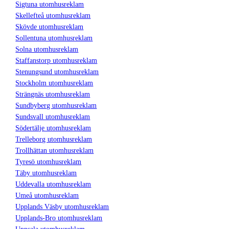
Sigtuna utomhusreklam
Skellefteå utomhusreklam
Skövde utomhusreklam
Sollentuna utomhusreklam
Solna utomhusreklam
Staffanstorp utomhusreklam
Stenungsund utomhusreklam
Stockholm utomhusreklam
Strängnäs utomhusreklam
Sundbyberg utomhusreklam
Sundsvall utomhusreklam
Södertälje utomhusreklam
Trelleborg utomhusreklam
Trollhättan utomhusreklam
Tyresö utomhusreklam
Täby utomhusreklam
Uddevalla utomhusreklam
Umeå utomhusreklam
Upplands Väsby utomhusreklam
Upplands-Bro utomhusreklam
Uppsala utomhusreklam