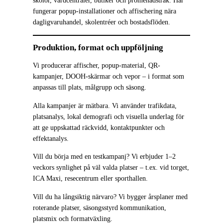
skolor, vårdcentraler, butiker och promenadstråk. Här
fungerar popup-installationer och affischering nära
dagligvaruhandel, skolentréer och bostadsflöden.
Produktion, format och uppföljning
Vi producerar affischer, popup-material, QR-
kampanjer, DOOH-skärmar och vepor – i format som
anpassas till plats, målgrupp och säsong.
Alla kampanjer är mätbara. Vi använder trafikdata,
platsanalys, lokal demografi och visuella underlag för
att ge uppskattad räckvidd, kontaktpunkter och
effektanalys.
Vill du börja med en testkampanj? Vi erbjuder 1–2
veckors synlighet på väl valda platser – t.ex. vid torget,
ICA Maxi, resecentrum eller sporthallen.
Vill du ha långsiktig närvaro? Vi bygger årsplaner med
roterande platser, säsongsstyrd kommunikation,
platsmix och formatväxling.