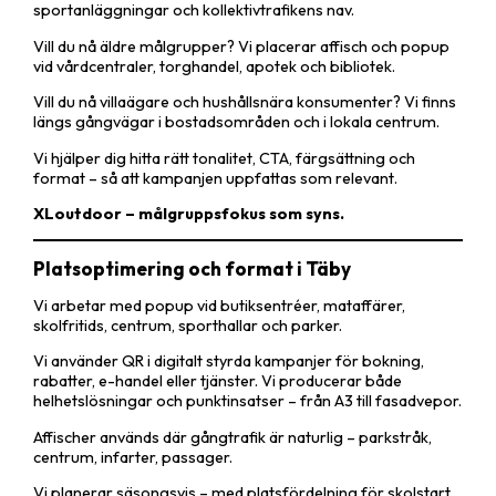
sportanläggningar och kollektivtrafikens nav.
Vill du nå äldre målgrupper? Vi placerar affisch och popup
vid vårdcentraler, torghandel, apotek och bibliotek.
Vill du nå villaägare och hushållsnära konsumenter? Vi finns
längs gångvägar i bostadsområden och i lokala centrum.
Vi hjälper dig hitta rätt tonalitet, CTA, färgsättning och
format – så att kampanjen uppfattas som relevant.
XLoutdoor – målgruppsfokus som syns.
Platsoptimering och format i Täby
Vi arbetar med popup vid butiksentréer, mataffärer,
skolfritids, centrum, sporthallar och parker.
Vi använder QR i digitalt styrda kampanjer för bokning,
rabatter, e-handel eller tjänster. Vi producerar både
helhetslösningar och punktinsatser – från A3 till fasadvepor.
Affischer används där gångtrafik är naturlig – parkstråk,
centrum, infarter, passager.
Vi planerar säsongsvis – med platsfördelning för skolstart,