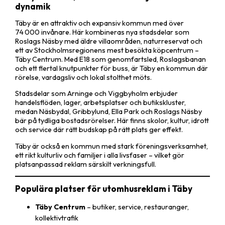
dynamik
Täby är en attraktiv och expansiv kommun med över
74 000 invånare. Här kombineras nya stadsdelar som
Roslags Näsby med äldre villaområden, naturreservat och
ett av Stockholmsregionens mest besökta köpcentrum –
Täby Centrum. Med E18 som genomfartsled, Roslagsbanan
och ett flertal knutpunkter för buss, är Täby en kommun där
rörelse, vardagsliv och lokal stolthet möts.
Stadsdelar som Arninge och Viggbyholm erbjuder
handelsflöden, lager, arbetsplatser och butikskluster,
medan Näsbydal, Gribbylund, Ella Park och Roslags Näsby
bär på tydliga bostadsrörelser. Här finns skolor, kultur, idrott
och service där rätt budskap på rätt plats ger effekt.
Täby är också en kommun med stark föreningsverksamhet,
ett rikt kulturliv och familjer i alla livsfaser – vilket gör
platsanpassad reklam särskilt verkningsfull.
Populära platser för utomhusreklam i Täby
Täby Centrum
– butiker, service, restauranger,
kollektivtrafik