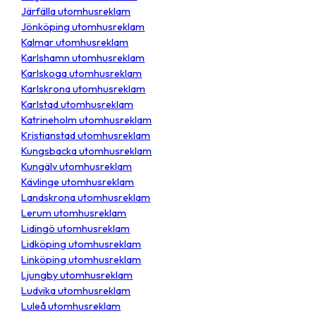
Järfälla utomhusreklam
Jönköping utomhusreklam
Kalmar utomhusreklam
Karlshamn utomhusreklam
Karlskoga utomhusreklam
Karlskrona utomhusreklam
Karlstad utomhusreklam
Katrineholm utomhusreklam
Kristianstad utomhusreklam
Kungsbacka utomhusreklam
Kungälv utomhusreklam
Kävlinge utomhusreklam
Landskrona utomhusreklam
Lerum utomhusreklam
Lidingö utomhusreklam
Lidköping utomhusreklam
Linköping utomhusreklam
Ljungby utomhusreklam
Ludvika utomhusreklam
Luleå utomhusreklam