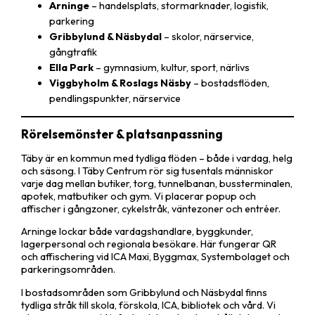
Arninge
– handelsplats, stormarknader, logistik,
parkering
Gribbylund & Näsbydal
– skolor, närservice,
gångtrafik
Ella Park
– gymnasium, kultur, sport, närlivs
Viggbyholm & Roslags Näsby
– bostadsflöden,
pendlingspunkter, närservice
Rörelsemönster & platsanpassning
Täby är en kommun med tydliga flöden – både i vardag, helg
och säsong. I Täby Centrum rör sig tusentals människor
varje dag mellan butiker, torg, tunnelbanan, bussterminalen,
apotek, matbutiker och gym. Vi placerar popup och
affischer i gångzoner, cykelstråk, väntezoner och entréer.
Arninge lockar både vardagshandlare, byggkunder,
lagerpersonal och regionala besökare. Här fungerar QR
och affischering vid ICA Maxi, Byggmax, Systembolaget och
parkeringsområden.
I bostadsområden som Gribbylund och Näsbydal finns
tydliga stråk till skola, förskola, ICA, bibliotek och vård. Vi