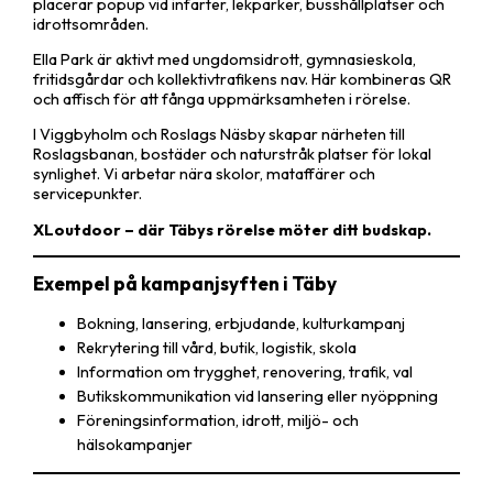
placerar popup vid infarter, lekparker, busshållplatser och
idrottsområden.
Ella Park är aktivt med ungdomsidrott, gymnasieskola,
fritidsgårdar och kollektivtrafikens nav. Här kombineras QR
och affisch för att fånga uppmärksamheten i rörelse.
I Viggbyholm och Roslags Näsby skapar närheten till
Roslagsbanan, bostäder och naturstråk platser för lokal
synlighet. Vi arbetar nära skolor, mataffärer och
servicepunkter.
XLoutdoor – där Täbys rörelse möter ditt budskap.
Exempel på kampanjsyften i Täby
Bokning, lansering, erbjudande, kulturkampanj
Rekrytering till vård, butik, logistik, skola
Information om trygghet, renovering, trafik, val
Butikskommunikation vid lansering eller nyöppning
Föreningsinformation, idrott, miljö- och
hälsokampanjer