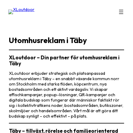
Hoppa
till
innehåll
Utomhusreklam i Täby
XLoutdoor – Din partner för utomhusreklam i
Täby
XLoutdoor erbjuder strategisk och platsanpassad
utomhusreklam i Täby – en snabbt växande kommun norr
om Stockholm med starka flöden, köpcentrum, nya
bostadsområden och ett aktivt vardagsliv. Vi skapar
affischkampanjer, popup-lösningar, QR-kampanjer och
digitala budskap som fungerar där människor faktiskt rör
sig: i kollektivtrafikens noder, bostadsområden, butikszoner,
skolmiljöer och handelsområden. Vårt mål är att göra ditt
budskap synligt – och effektivt – på plats.
Täby – tillväxt, rörelse och familjeorienterad