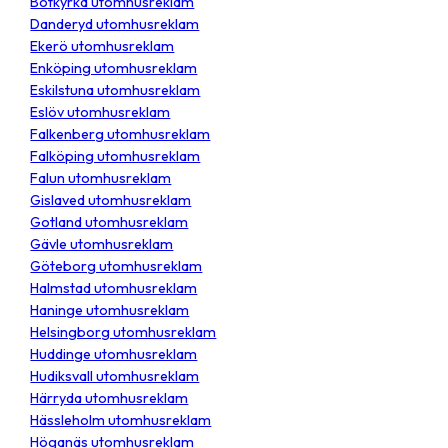
Botkyrka utomhusreklam
Danderyd utomhusreklam
Ekerö utomhusreklam
Enköping utomhusreklam
Eskilstuna utomhusreklam
Eslöv utomhusreklam
Falkenberg utomhusreklam
Falköping utomhusreklam
Falun utomhusreklam
Gislaved utomhusreklam
Gotland utomhusreklam
Gävle utomhusreklam
Göteborg utomhusreklam
Halmstad utomhusreklam
Haninge utomhusreklam
Helsingborg utomhusreklam
Huddinge utomhusreklam
Hudiksvall utomhusreklam
Härryda utomhusreklam
Hässleholm utomhusreklam
Höganäs utomhusreklam