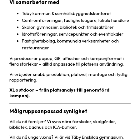
Vi samarbetar med
Täby kommun & samhällsbyggnadskontoret
Centrumföreningar, fastighetsägare, lokala handlare
Skolor, gymnasier, bibliotek och fritidsaktörer
Idrottsföreningar, servicepunkter och eventlokaler
Fastighetsbolag, kommunala verksamheter och
restauranger
Vi producerar popup, QR, affischer och kampanjformat i
flera storlekar – alltid anpassade till platsens användning.
Vi erbjuder snabb produktion, platsval, montage och tydlig
rapportering.
XLoutdoor – från platsanalys till genomförd
kampanj.
Målgruppsanpassad synlighet
Vill du nå familjer? Vi syns nära förskolor, skolgårdar,
bibliotek, badhus och ICA-butiker.
Vill du nå unga vuxna? Vi är vid Täby Enskilda gymnasium,