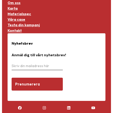
Om oss
Karta
Materialspec
Våra case
Testa din kampanj
Kontakt
Nyhetsbrev
Anmäl dig till vårt nyhetsbrev!
N
O
y
m
h
d
e
u
Prenumerera
t
ä
s
r
b
m
r
ä
e
n