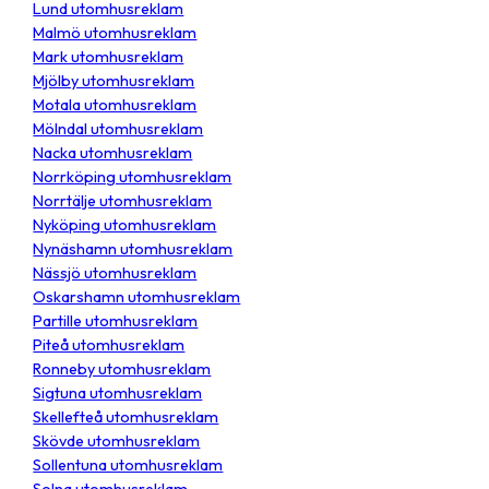
Lund utomhusreklam
Malmö utomhusreklam
Mark utomhusreklam
Mjölby utomhusreklam
Motala utomhusreklam
Mölndal utomhusreklam
Nacka utomhusreklam
Norrköping utomhusreklam
Norrtälje utomhusreklam
Nyköping utomhusreklam
Nynäshamn utomhusreklam
Nässjö utomhusreklam
Oskarshamn utomhusreklam
Partille utomhusreklam
Piteå utomhusreklam
Ronneby utomhusreklam
Sigtuna utomhusreklam
Skellefteå utomhusreklam
Skövde utomhusreklam
Sollentuna utomhusreklam