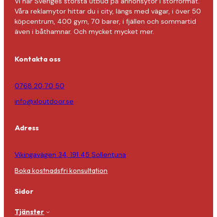
Vi har Sveriges största utbud på annonsytor i storformat.
Våra reklamytor hittar du i city, längs med vägar, i över 50
köpcentrum, 400 gym, 70 barer, i fjällen och sommartid
även i båthamnar. Och mycket mycket mer.
Kontakta oss
0768 20 70 50
info@xloutdoor.se
Adress
Vikingavägen 34, 191 45 Sollentuna
Boka kostnadsfri konsultation
Sidor
Tjänster