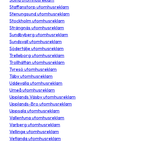
Solna utomhusreklam
Staffanstorp utomhusreklam
Stenungsund utomhusreklam
Stockholm utomhusreklam
Strängnäs utomhusreklam
Sundbyberg utomhusreklam
Sundsvall utomhusreklam
Södertälje utomhusreklam
Trelleborg utomhusreklam
Trollhättan utomhusreklam
Tyresö utomhusreklam
Täby utomhusreklam
Uddevalla utomhusreklam
Umeå utomhusreklam
Upplands Väsby utomhusreklam
Upplands-Bro utomhusreklam
Uppsala utomhusreklam
Vallentuna utomhusreklam
Varberg utomhusreklam
Vellinge utomhusreklam
Vetlanda utomhusreklam