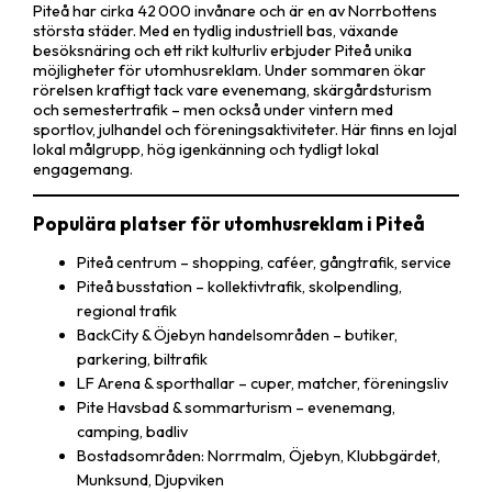
Piteå har cirka 42 000 invånare och är en av Norrbottens
största städer. Med en tydlig industriell bas, växande
besöksnäring och ett rikt kulturliv erbjuder Piteå unika
möjligheter för utomhusreklam. Under sommaren ökar
rörelsen kraftigt tack vare evenemang, skärgårdsturism
och semestertrafik – men också under vintern med
sportlov, julhandel och föreningsaktiviteter. Här finns en lojal
lokal målgrupp, hög igenkänning och tydligt lokal
engagemang.
Populära platser för utomhusreklam i Piteå
Piteå centrum – shopping, caféer, gångtrafik, service
Piteå busstation – kollektivtrafik, skolpendling,
regional trafik
BackCity & Öjebyn handelsområden – butiker,
parkering, biltrafik
LF Arena & sporthallar – cuper, matcher, föreningsliv
Pite Havsbad & sommarturism – evenemang,
camping, badliv
Bostadsområden: Norrmalm, Öjebyn, Klubbgärdet,
Munksund, Djupviken