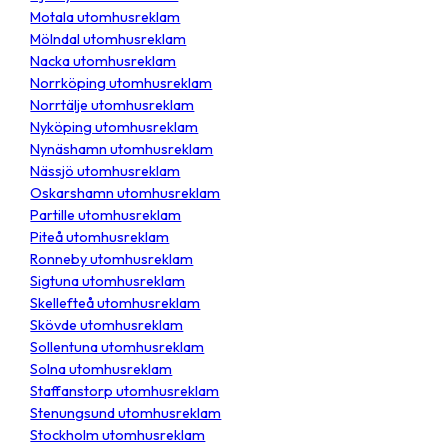
Motala utomhusreklam
Mölndal utomhusreklam
Nacka utomhusreklam
Norrköping utomhusreklam
Norrtälje utomhusreklam
Nyköping utomhusreklam
Nynäshamn utomhusreklam
Nässjö utomhusreklam
Oskarshamn utomhusreklam
Partille utomhusreklam
Piteå utomhusreklam
Ronneby utomhusreklam
Sigtuna utomhusreklam
Skellefteå utomhusreklam
Skövde utomhusreklam
Sollentuna utomhusreklam
Solna utomhusreklam
Staffanstorp utomhusreklam
Stenungsund utomhusreklam
Stockholm utomhusreklam