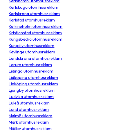
Karlshamn utomhusreklam
Karlskoga utomhusreklam
Karlskrona utomhusreklam
Karlstad utomhusreklam
Katrineholm utomhusreklam
Kristianstad utomhusreklam
Kungsbacka utomhusreklam
Kungälv utomhusreklam
Kävlinge utomhusreklam
Landskrona utomhusreklam
Lerum utomhusreklam
Lidingö utomhusreklam
Lidköping utomhusreklam
Linköping utomhusreklam
Ljungby utomhusreklam
Ludvika utomhusreklam
Luleå utomhusreklam
Lund utomhusreklam
Malmö utomhusreklam
Mark utomhusreklam
Mjölby utomhusreklam