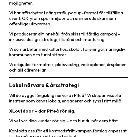
möjligheter.
Vi har affischytor i gångstråk, popup-format för tillfälliga
event, QR-ytor i sportmiljöer och animerade skärmar i
offentliga utrymmen.
Vi producerar allt innehåll: från skiss till färdig kampanj –
inklusive design, strategi, tillstånd och montering.
Vi samarbetar med kulturhus, skolor, föreningar, näringsliv,
kommunen och turistaktörer.
Vi erbjuder formatmix, platsväxling, veckoplaner, årsplaner
och allt däremellan.
Lokal närvaro & årsstrategi
Vill du bygga långsiktig närvaro i Piteå? Vi skapar visuella
insatser som känns lokala, engagerar och syns i rätt miljö.
XLoutdoor – där Piteå rör sig.
Vi vet var dina kunder rör sig – och hur du når dem bäst.
Kontakta oss för ett kostnadsfritt kampanjförslag anpassat
till din målgrupp, syfte och budget.