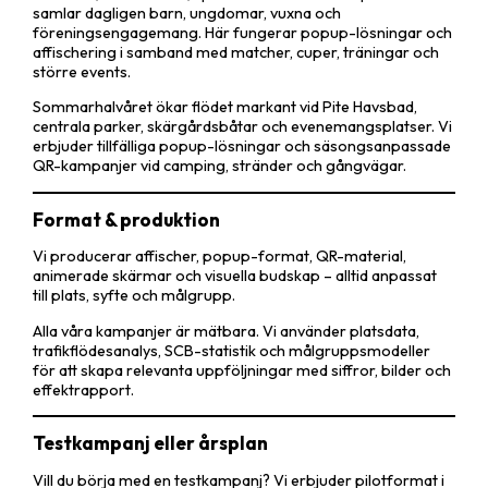
samlar dagligen barn, ungdomar, vuxna och
föreningsengagemang. Här fungerar popup-lösningar och
affischering i samband med matcher, cuper, träningar och
större events.
Sommarhalvåret ökar flödet markant vid Pite Havsbad,
centrala parker, skärgårdsbåtar och evenemangsplatser. Vi
erbjuder tillfälliga popup-lösningar och säsongsanpassade
QR-kampanjer vid camping, stränder och gångvägar.
Format & produktion
Vi producerar affischer, popup-format, QR-material,
animerade skärmar och visuella budskap – alltid anpassat
till plats, syfte och målgrupp.
Alla våra kampanjer är mätbara. Vi använder platsdata,
trafikflödesanalys, SCB-statistik och målgruppsmodeller
för att skapa relevanta uppföljningar med siffror, bilder och
effektrapport.
Testkampanj eller årsplan
Vill du börja med en testkampanj? Vi erbjuder pilotformat i