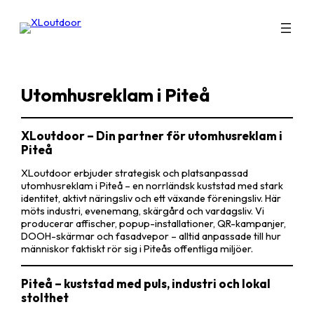
Hoppa
till
innehåll
Utomhusreklam i Piteå
XLoutdoor – Din partner för utomhusreklam i
Piteå
XLoutdoor erbjuder strategisk och platsanpassad
utomhusreklam i Piteå – en norrländsk kuststad med stark
identitet, aktivt näringsliv och ett växande föreningsliv. Här
möts industri, evenemang, skärgård och vardagsliv. Vi
producerar affischer, popup-installationer, QR-kampanjer,
DOOH-skärmar och fasadvepor – alltid anpassade till hur
människor faktiskt rör sig i Piteås offentliga miljöer.
Piteå – kuststad med puls, industri och lokal
stolthet