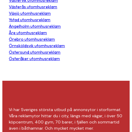
Västervik utomhusreklam
Västerås utomhusreklam
Växjö utomhusreklam
Ystad utomhusreklam
Ängelholm utomhusreklam
Åre utomhusreklam
Örebro utomhusreklam
Örnsköldsvik utomhusreklam
Östersund utomhusreklam
Österåker utomhusreklam
Vi har Sveriges största utbud på annonsytor i storformat.
Våra reklamytor hittar du i city, längs med vägar, i över 50
köpcentrum, 400 gym, 70 barer, i fjällen och sommartid
även i båthamnar. Och mycket mycket mer.