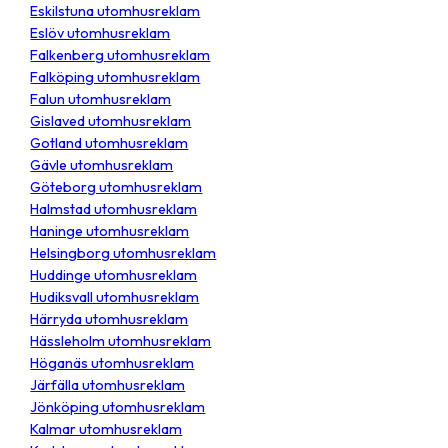
Eskilstuna utomhusreklam
Eslöv utomhusreklam
Falkenberg utomhusreklam
Falköping utomhusreklam
Falun utomhusreklam
Gislaved utomhusreklam
Gotland utomhusreklam
Gävle utomhusreklam
Göteborg utomhusreklam
Halmstad utomhusreklam
Haninge utomhusreklam
Helsingborg utomhusreklam
Huddinge utomhusreklam
Hudiksvall utomhusreklam
Härryda utomhusreklam
Hässleholm utomhusreklam
Höganäs utomhusreklam
Järfälla utomhusreklam
Jönköping utomhusreklam
Kalmar utomhusreklam