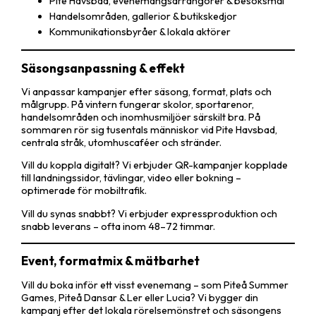
Pite Havsbad, evenemangsarrangörer & besöksmål
Handelsområden, gallerior & butikskedjor
Kommunikationsbyråer & lokala aktörer
Säsongsanpassning & effekt
Vi anpassar kampanjer efter säsong, format, plats och
målgrupp. På vintern fungerar skolor, sportarenor,
handelsområden och inomhusmiljöer särskilt bra. På
sommaren rör sig tusentals människor vid Pite Havsbad,
centrala stråk, utomhuscaféer och stränder.
Vill du koppla digitalt? Vi erbjuder QR-kampanjer kopplade
till landningssidor, tävlingar, video eller bokning –
optimerade för mobiltrafik.
Vill du synas snabbt? Vi erbjuder expressproduktion och
snabb leverans – ofta inom 48–72 timmar.
Event, formatmix & mätbarhet
Vill du boka inför ett visst evenemang – som Piteå Summer
Games, Piteå Dansar & Ler eller Lucia? Vi bygger din
kampanj efter det lokala rörelsemönstret och säsongens