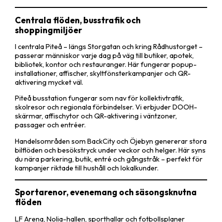
Centrala flöden, busstrafik och
shoppingmiljöer
I centrala Piteå – längs Storgatan och kring Rådhustorget –
passerar människor varje dag på väg till butiker, apotek,
bibliotek, kontor och restauranger. Här fungerar popup-
installationer, affischer, skyltfönsterkampanjer och QR-
aktivering mycket väl.
Piteå busstation fungerar som nav för kollektivtrafik,
skolresor och regionala förbindelser. Vi erbjuder DOOH-
skärmar, affischytor och QR-aktivering i väntzoner,
passager och entréer.
Handelsområden som BackCity och Öjebyn genererar stora
bilflöden och besökstryck under veckor och helger. Här syns
du nära parkering, butik, entré och gångstråk – perfekt för
kampanjer riktade till hushåll och lokalkunder.
Sportarenor, evenemang och säsongsknutna
flöden
LF Arena, Nolia-hallen, sporthallar och fotbollsplaner