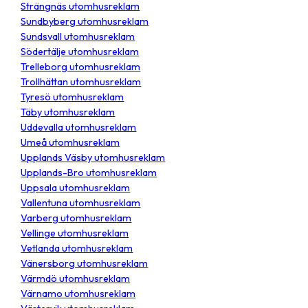
Strängnäs utomhusreklam
Sundbyberg utomhusreklam
Sundsvall utomhusreklam
Södertälje utomhusreklam
Trelleborg utomhusreklam
Trollhättan utomhusreklam
Tyresö utomhusreklam
Täby utomhusreklam
Uddevalla utomhusreklam
Umeå utomhusreklam
Upplands Väsby utomhusreklam
Upplands-Bro utomhusreklam
Uppsala utomhusreklam
Vallentuna utomhusreklam
Varberg utomhusreklam
Vellinge utomhusreklam
Vetlanda utomhusreklam
Vänersborg utomhusreklam
Värmdö utomhusreklam
Värnamo utomhusreklam