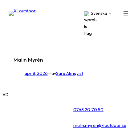
Hoppa
till
Svenska
innehåll
Malin Myrén
apr 8, 2026
—
av
Sara Almqvist
VD
0768 20 70 50
malin.myren@xloutdoor.se