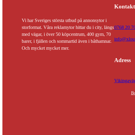
Kontakt
Vi har Sveriges största utbud på annonsytor i
0768 20 7
storformat. Våra reklamytor hittar du i city, längs
med vägar, i över 50 köpcentrum, 400 gym, 70
info@xlout
barer, i fjällen och sommartid även i båthamnar.
Och mycket mycket mer.
Adress
Vikingaväg
Bo