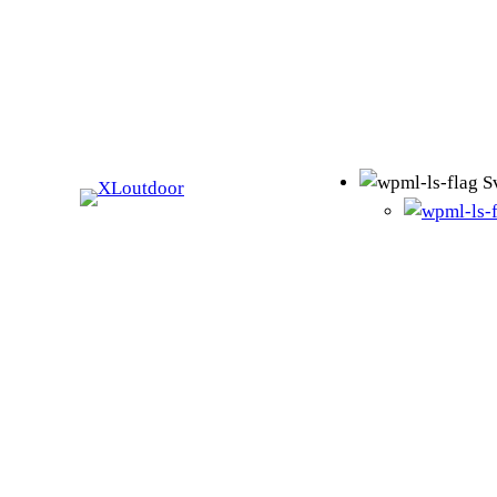
Hoppa
till
innehåll
S