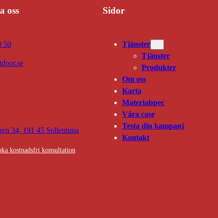
a oss
Sidor
0 50
Tjänster
Tjänster
door.se
Produkter
Om oss
Karta
Materialspec
Våra case
Testa din kampanj
en 34, 191 45 Sollentuna
Kontakt
ka kostnadsfri konsultation