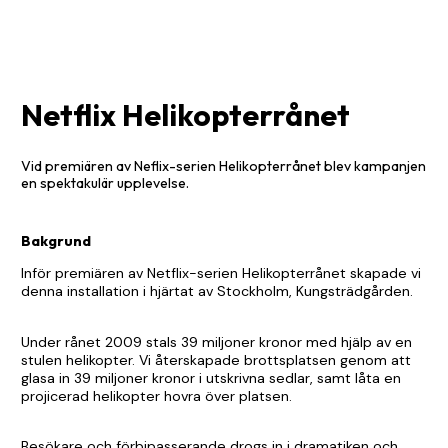
Netflix Helikopterrånet
Vid premiären av Neflix-serien Helikopterrånet blev kampanjen
en spektakulär upplevelse.
Bakgrund
Inför premiären av Netflix-serien Helikopterrånet skapade vi
denna installation i hjärtat av Stockholm, Kungsträdgården.
Under rånet 2009 stals 39 miljoner kronor med hjälp av en
stulen helikopter. Vi återskapade brottsplatsen genom att
glasa in 39 miljoner kronor i utskrivna sedlar, samt låta en
projicerad helikopter hovra över platsen.
Besökare och förbipasserande drogs in i dramatiken och