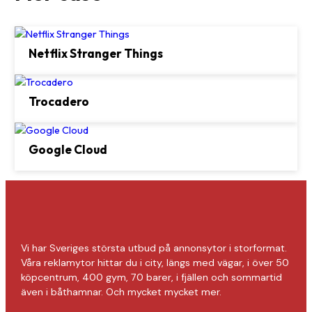
Netflix Stranger Things
Trocadero
Google Cloud
Vi har Sveriges största utbud på annonsytor i storformat.
Våra reklamytor hittar du i city, längs med vägar, i över 50
köpcentrum, 400 gym, 70 barer, i fjällen och sommartid
även i båthamnar. Och mycket mycket mer.